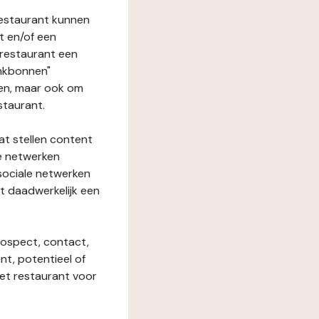
restaurant kunnen
t en/of een
t restaurant een
enkbonnen"
den, maar ook om
staurant.
at stellen content
ze netwerken
 sociale netwerken
t daadwerkelijk een
rospect, contact,
ent, potentieel of
het restaurant voor