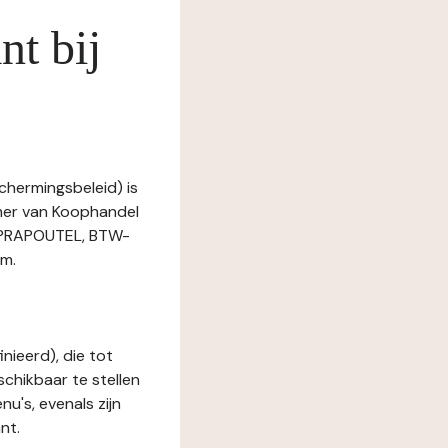
nt bij
chermingsbeleid) is
amer van Koophandel
 PRAPOUTEL, BTW-
om.
nieerd), die tot
schikbaar te stellen
u's, evenals zijn
nt.