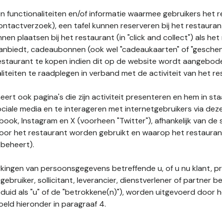
n functionaliteiten en/of informatie waarmee gebruikers het 
ontactverzoek), een tafel kunnen reserveren bij het restauran
nnen plaatsen bij het restaurant (in "click and collect") als he
 aanbiedt, cadeaubonnen (ook wel "cadeaukaarten" of "gesch
estaurant te kopen indien dit op de website wordt aangebo
liteiten te raadplegen in verband met de activiteit van het re
ert ook pagina's die zijn activiteit presenteren en hem in sta
ociale media en te interageren met internetgebruikers via de
book, Instagram en X (voorheen "Twitter"), afhankelijk van de
door het restaurant worden gebruikt en waarop het restauran
 beheert).
ingen van persoonsgegevens betreffende u, of u nu klant, p
gebruiker, sollicitant, leverancier, dienstverlener of partner b
duid als "u" of de "betrokkene(n)"), worden uitgevoerd door 
eld hieronder in paragraaf 4.