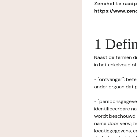
Zenchef te raadpl
https://www.zenc
1 Defin
Naast de termen die
in het enkelvoud o
- "ontvanger": bete
ander orgaan dat p
- "persoonsgegeven
identificeerbare na
wordt beschouwd ee
name door verwijzi
locatiegegevens, ee