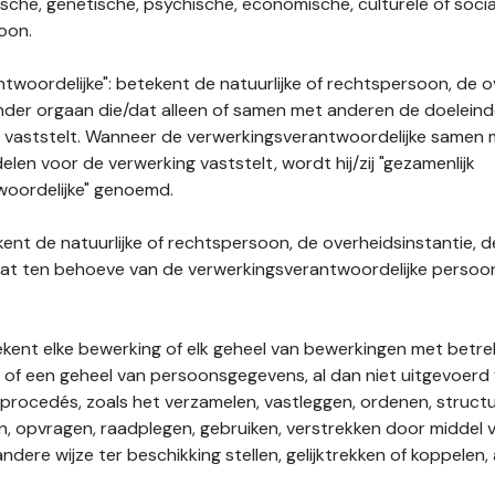
gische, genetische, psychische, economische, culturele of socia
soon.
twoordelijke": betekent de natuurlijke of rechtspersoon, de o
ander orgaan die/dat alleen of samen met anderen de doelein
 vaststelt. Wanneer de verwerkingsverantwoordelijke samen
len voor de verwerking vaststelt, wordt hij/zij "gezamenlijk
woordelijke" genoemd.
kent de natuurlijke of rechtspersoon, de overheidsinstantie, d
dat ten behoeve van de verwerkingsverantwoordelijke perso
tekent elke bewerking of elk geheel van bewerkingen met betre
f een geheel van persoonsgegevens, al dan niet uitgevoerd 
rocedés, zoals het verzamelen, vastleggen, ordenen, structu
en, opvragen, raadplegen, gebruiken, verstrekken door middel
ndere wijze ter beschikking stellen, gelijktrekken of koppelen