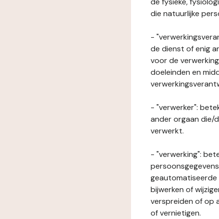
de fysieke, fysiolo
die natuurlijke per
- "verwerkingsveran
de dienst of enig 
voor de verwerking
doeleinden en midde
verwerkingsverant
- "verwerker": bete
ander orgaan die/
verwerkt.
- "verwerking": be
persoonsgegevens o
geautomatiseerde p
bijwerken of wijzig
verspreiden of op a
of vernietigen.