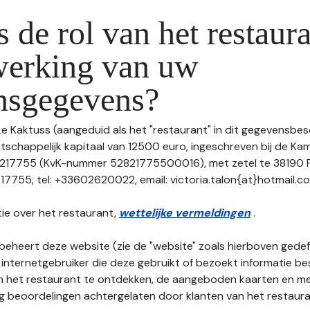
s de rol van het restaura
werking van uw
nsgegevens?
Le Kaktuss (aangeduid als het "restaurant" in dit gegevensbes
tschappelijk kapitaal van 12500 euro, ingeschreven bij de K
217755 (KvK-nummer 52821775500016), met zetel te 38190
755, tel: +33602620022, email: victoria.talon{at}hotmail.c
ie over het restaurant,
wettelijke vermeldingen
.
beheert deze website (zie de "website" zoals hierboven gedefi
 internetgebruiker die deze gebruikt of bezoekt informatie be
an het restaurant te ontdekken, de aangeboden kaarten en men
nog beoordelingen achtergelaten door klanten van het restaura