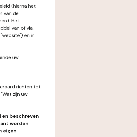
leid (hierna het
n van de
oerd. Het
del van of via,
"website") en in
fende uw
teraard richten tot
"Wat zijn uw
d en beschreven
rant worden
n eigen