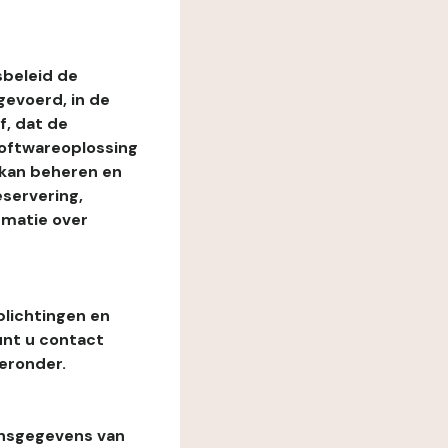
beleid de
evoerd, in de
, dat de
softwareoplossing
 kan beheren en
eservering,
rmatie over
plichtingen en
unt u contact
eronder.
onsgegevens van