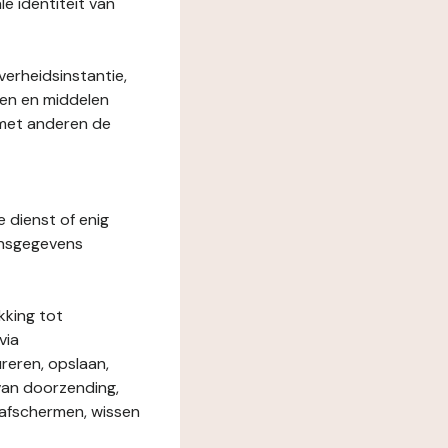
le identiteit van
verheidsinstantie,
den en middelen
 met anderen de
e dienst of enig
onsgegevens
kking tot
via
reren, opslaan,
 van doorzending,
, afschermen, wissen