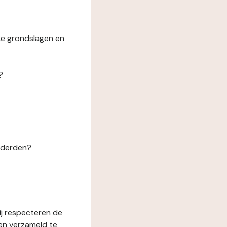
ke grondslagen en
?
n derden?
ij respecteren de
en verzameld te