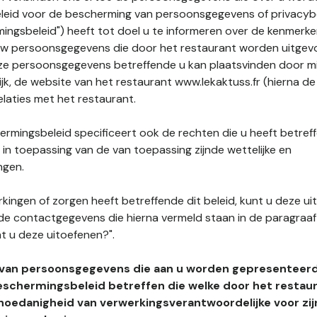
leid voor de bescherming van persoonsgegevens of privacybe
ngsbeleid") heeft tot doel u te informeren over de kenmerke
uw persoonsgegevens die door het restaurant worden uitgev
e persoonsgegevens betreffende u kan plaatsvinden door mid
ijk, de website van het restaurant www.lekaktuss.fr (hierna de 
elaties met het restaurant.
rmingsbeleid specificeert ook de rechten die u heeft betref
n toepassing van de van toepassing zijnde wettelijke en
ngen.
kingen of zorgen heeft betreffende dit beleid, kunt u deze ui
de contactgegevens die hierna vermeld staan in de paragraaf 
t u deze uitoefenen?".
 van persoonsgegevens die aan u worden gepresenteer
eschermingsbeleid betreffen die welke door het restau
hoedanigheid van verwerkingsverantwoordelijke voor zij