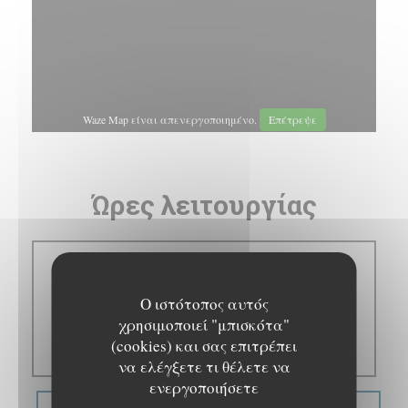
Waze Map είναι απενεργοποιημένο.
Επέτρεψε
Ώρες λειτουργίας
Δ�
-
Κ�
Ο ιστότοπος αυτός
χρησιμοποιεί "μπισκότα"
08:00 - 22:00
(cookies) και σας επιτρέπει
να ελέγξετε τι θέλετε να
ενεργοποιήσετε