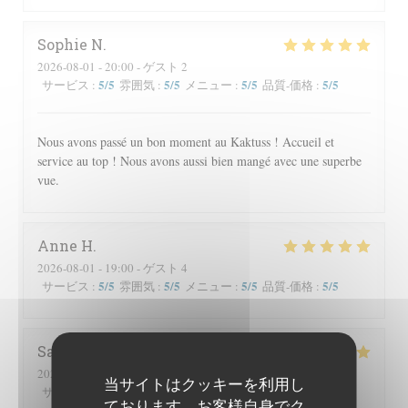
Sophie
N
2026-08-01
- 20:00 - ゲスト 2
5
/5
5
/5
5
/5
5
/5
サービス
:
雰囲気
:
メニュー
:
品質-価格
:
Nous avons passé un bon moment au Kaktuss ! Accueil et
service au top ! Nous avons aussi bien mangé avec une superbe
vue.
Anne
H
2026-08-01
- 19:00 - ゲスト 4
5
/5
5
/5
5
/5
5
/5
サービス
:
雰囲気
:
メニュー
:
品質-価格
:
Sandrine
J
2026-07-29
- 20:00 - ゲスト 3
当サイトはクッキーを利用し
5
/5
5
/5
5
/5
5
/5
サービス
:
雰囲気
:
メニュー
:
品質-価格
:
ております。お客様自身でク