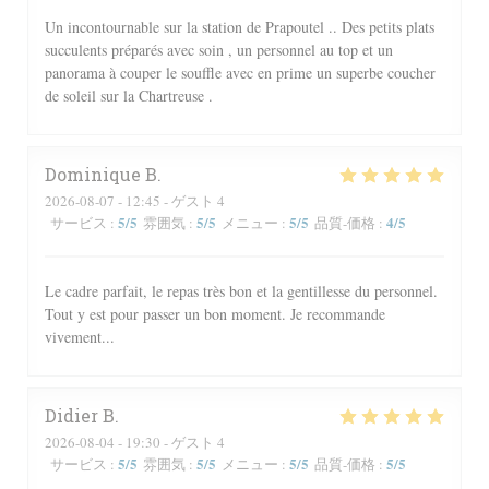
Un incontournable sur la station de Prapoutel .. Des petits plats
succulents préparés avec soin , un personnel au top et un
panorama à couper le souffle avec en prime un superbe coucher
de soleil sur la Chartreuse .
Dominique
B
2026-08-07
- 12:45 - ゲスト 4
5
/5
5
/5
5
/5
4
/5
サービス
:
雰囲気
:
メニュー
:
品質-価格
:
Le cadre parfait, le repas très bon et la gentillesse du personnel.
Tout y est pour passer un bon moment. Je recommande
vivement...
Didier
B
2026-08-04
- 19:30 - ゲスト 4
5
/5
5
/5
5
/5
5
/5
サービス
:
雰囲気
:
メニュー
:
品質-価格
: