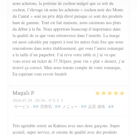
nous achetons, la poitrine de cochon malgré que ce soit du
cochon, l’élevage où nous les achetons « cochon noir des Monts
du Cantal » sont un prix déjà élevé puisque ce sont des produits
haut de gamme. Tout est fait maisons, nous cuisinons nos plats
du début à la fin. Nous apportons beaucoup d’importance dans
la qualité de ce que vous retrouverez dans l’assiette. La marge
est aussi calculée par rapport à tout les autres frais fixe que nous
rencontrons dans notre établissement, qui vous l’aurez remarqué
a la taille d’un paquebot. J’ai revu votre table et j’ai vu que
vous aviez un ticket de 37,5€/pers. pour vin + plat + dessert, j’ai
trouvé ça correct. Mais nous tenons compte de votre remarque,
En espérant vous revoir bientôt
Magali
P
2026-07-29
- 20:30 - ゲスト 3
5
/5
5
/5
5
/5
4
/5
サービス
:
雰囲気
:
メニュー
:
品質-価格
:
Très agréable soirée au Kaktuss avec mes deux garçons. Super
accueil, super service, et cuisine de qualité avec des produits