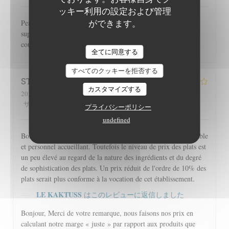
ッキー利用の設定および管理
ができます。
Personnel très sympathique et efficace, repas délicieux, cadre
super sympa avec très jolie vue sur la Vallée et un magnifique
coucher de soleil, une bonne adresse à ne pas manquer
全てに同意する
すべてのクッキーを拒否する
STEPHANE
P
カスタマイズする
2026-07-28
- 12:30 - ゲスト 4
5
/5
5
/5
4
/5
3
/5
サービス
:
雰囲気
:
メニュー
:
品質-価格
:
プライバシーポリシー
undefined
Bonne cuisine traditionnelle de montagne dans un cadre agréable
et personnel accueillant. Toutefois le niveau de prix des plats est
un peu élevé au regard de la nature des ingrédients et du degré
de sophistication des plats. Un prix réduit de l'ordre de 10% des
plats serait plus conforme à la vocation de cet établissement.
LE KAKTUSS
はこのレビューに返信しました
Bonjour, Merci de votre remarque, nous faisons nos prix en
calculant notre marge « juste » par rapport aux produits que